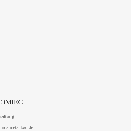
LOMIEC
haltung
sunds-metallbau.de