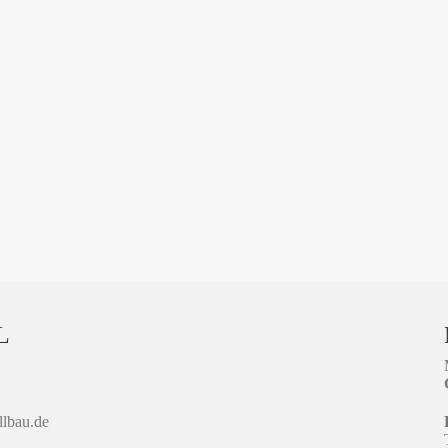
L
llbau.de