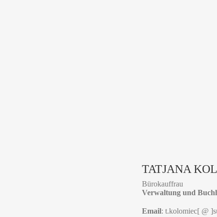
TATJANA KO
Bürokauffrau
Verwaltung und Buch
Email
: t.kolomiec[ @ ]