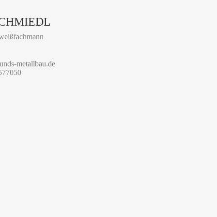
SCHMIEDL
hweißfachmann
sunds-metallbau.de
3577050