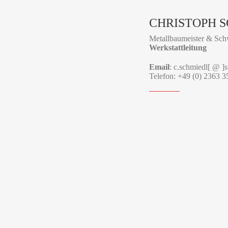
CHRISTOPH 
Metallbaumeister & Sc
Werkstattleitung
Email
: c.schmiedl[ @ ]
Telefon: +49 (0) 2363 